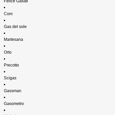
Felice Gasati
Com
Gas del sole
Martesana
Orto
Precotto
Scigas
Gassman
Gasometro