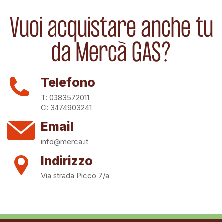
Visualizzati 1-9 su 9 articoli
Vuoi acquistare anche tu

Torna all'inizio
da Mercà GAS?
Telefono
T: 0383572011
C: 3474903241
Email
info@merca.it
Indirizzo
Via strada Picco 7/a