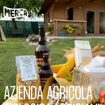


AZIENDA AGRICOLA