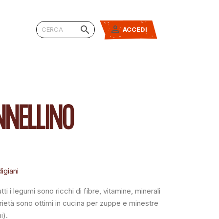


ACCEDI
NNELLINO
igiani
i i legumi sono ricchi di fibre, vitamine, minerali
rietà sono ottimi in cucina per zuppe e minestre
i).