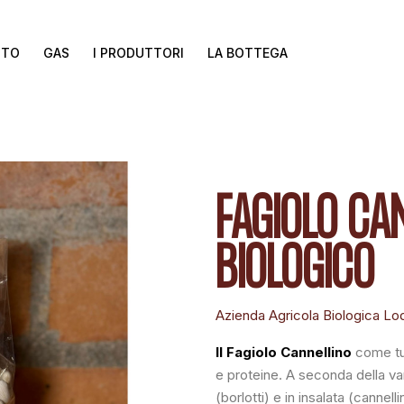
TTO
GAS
I PRODUTTORI
LA BOTTEGA
FAGIOLO CA
BIOLOGICO
Azienda Agricola Biologica Lod
Il Fagiolo Cannellino
come tutt
e proteine. A seconda della va
(borlotti) e in insalata (cannellin