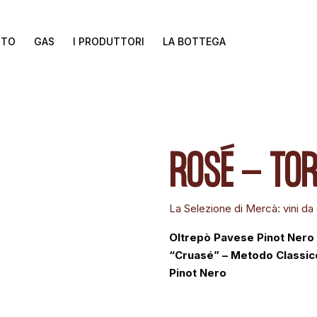
TTO
GAS
I PRODUTTORI
LA BOTTEGA
ROSÉ - TOR
La Selezione di Mercà: vini d
Oltrepò Pavese Pinot Nero
“Cruasé” – Metodo Classico,
Pinot Nero