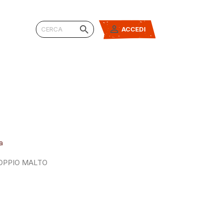


ACCEDI
a
OPPIO MALTO